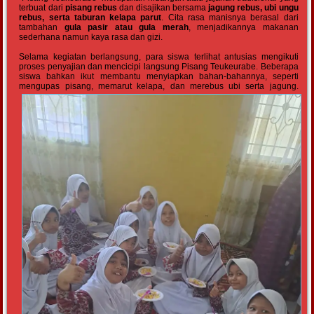
terbuat dari
pisang rebus
dan disajikan bersama
jagung rebus, ubi ungu
rebus, serta taburan kelapa parut
. Cita rasa manisnya berasal dari
tambahan
gula pasir atau gula merah
, menjadikannya makanan
sederhana namun kaya rasa dan gizi.
Selama kegiatan berlangsung, para siswa terlihat antusias mengikuti
proses penyajian dan mencicipi langsung Pisang Teukeurabe. Beberapa
siswa bahkan ikut membantu menyiapkan bahan-bahannya, seperti
mengupas pisang, memarut kelapa, dan merebus ubi serta jagung.