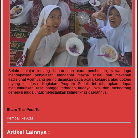
Selain belajar tentang bahan dan cara pembuatan, siswa juga
mendapatkan penjelasan mengenai makna sosial dari makanan
tradisional Aceh yang sering disajikan pada acara keluarga atau gotong
royong di desa. Kegiatan Program Sedati ini diharapkan dapat
menumbuhkan rasa bangga terhadap budaya lokal dan mendorong
generasi muda untuk melestarikan kuliner khas daerahnya.
Share This Post To :
Kembali ke Atas
Artikel Lainnya :