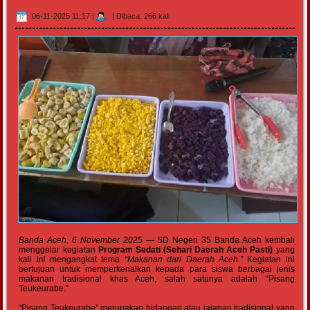
06-11-2025 11:17
|
|
Dibaca: 266 kali
Banda Aceh, 6 November 2025
— SD Negeri 35 Banda Aceh kembali
menggelar kegiatan
Program Sedati (Sehari Daerah Aceh Pasti)
yang
kali ini mengangkat tema
“Makanan dari Daerah Aceh.”
Kegiatan ini
bertujuan untuk memperkenalkan kepada para siswa berbagai jenis
makanan tradisional khas Aceh, salah satunya adalah “Pisang
Teukeurabe.”
“Pisang Teukeurabe” merupakan hidangan atau jajanan tradisional yang