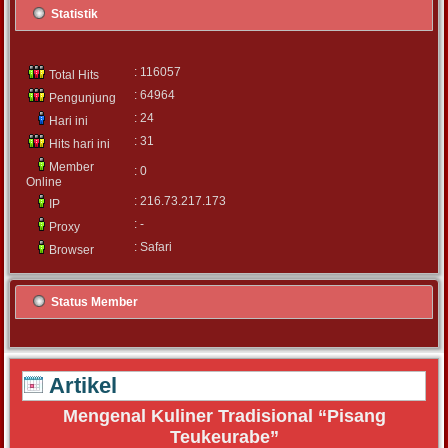
Statistik
: 116057
Total Hits
: 64964
Pengunjung
: 24
Hari ini
: 31
Hits hari ini
Member
: 0
Online
: 216.73.217.173
IP
: -
Proxy
: Safari
Browser
Status Member
Artikel
Mengenal Kuliner Tradisional “Pisang
Teukeurabe”