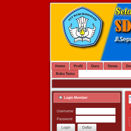
Home
Profil
Guru
Siswa
Da
Buku Tamu
Login Member
:
Username
:
Password