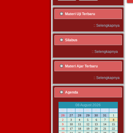
Materi Uji Terbaru
::
Selengkapnya
Silabus
::
Selengkapnya
Materi Ajar Terbaru
::
Selengkapnya
Agenda
08 August 2026
M
S
S
R
K
J
S
26
27
28
29
30
31
1
2
3
4
5
6
7
8
9
10
11
12
13
14
15
16
17
18
19
20
21
22