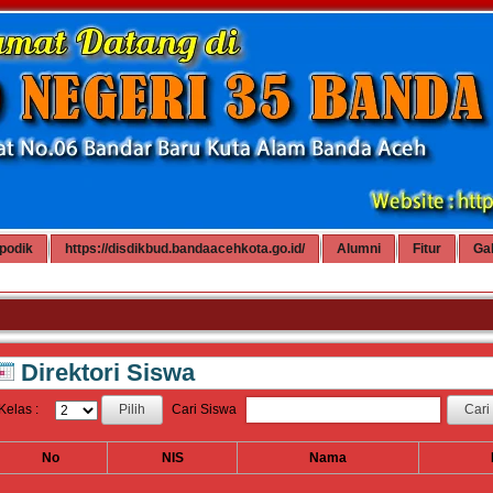
podik
https://disdikbud.bandaacehkota.go.id/
Alumni
Fitur
Gal
Direktori Siswa
Kelas :
Cari Siswa
No
NIS
Nama