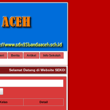
eri
Berita
Artikel
Info Sekolah
Selamat Datang di Website SEKOLAH DASAR NEGERI 35 BAN
Kelas
Detail