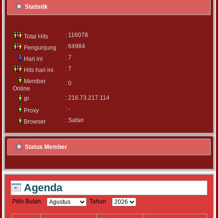
Statistik
: 116078
Total Hits
: 64984
Pengunjung
: 7
Hari ini
: 7
Hits hari ini
Member
: 0
Online
: 216.73.217.114
IP
: -
Proxy
: Safari
Browser
Status Member
Agenda
Pilih Bulan
Tahun