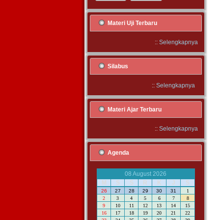
Materi Uji Terbaru
::
Selengkapnya
Silabus
::
Selengkapnya
Materi Ajar Terbaru
::
Selengkapnya
Agenda
08 August 2026
M
S
S
R
K
J
S
26
27
28
29
30
31
1
2
3
4
5
6
7
8
9
10
11
12
13
14
15
16
17
18
19
20
21
22