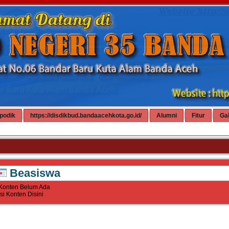
podik
https://disdikbud.bandaacehkota.go.id/
Alumni
Fitur
Gal
Beasiswa
Konten Belum Ada
Isi Konten Disini