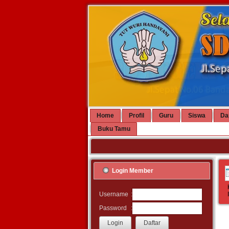
Home
Profil
Guru
Siswa
Da
Buku Tamu
Login Member
:
Username
:
Password