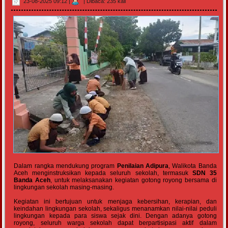
23-08-2025 09:12
|
|
Dibaca: 235 kali
Dalam rangka mendukung program
Penilaian Adipura
, Walikota Banda
Aceh menginstruksikan kepada seluruh sekolah, termasuk
SDN 35
Banda Aceh
, untuk melaksanakan kegiatan gotong royong bersama di
lingkungan sekolah masing-masing.
Kegiatan ini bertujuan untuk menjaga kebersihan, kerapian, dan
keindahan lingkungan sekolah, sekaligus menanamkan nilai-nilai peduli
lingkungan kepada para siswa sejak dini. Dengan adanya gotong
royong, seluruh warga sekolah dapat berpartisipasi aktif dalam