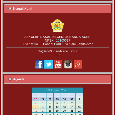
Kontak Kami
SEKOLAH DASAR NEGERI 35 BANDA ACEH
NPSN :
10105517
Jl.Sepat No.06 Bandar Baru Kuta Alam Banda Aceh
info@sdn35bandaaceh.sch.id
TLP :
Agenda
09 August 2026
M
S
S
R
K
J
S
26
27
28
29
30
31
1
2
3
4
5
6
7
8
9
10
11
12
13
14
15
16
17
18
19
20
21
22
23
24
25
26
27
28
29