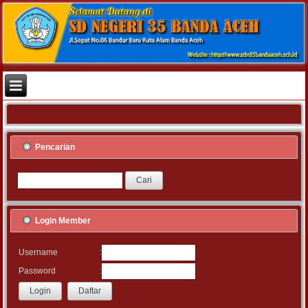
Pencarian
Login Member
:
Username
:
Password