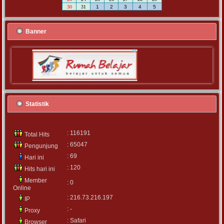
30
31
1
2
3
4
5
Banner
Statistik
: 116191
Total Hits
: 65047
Pengunjung
: 69
Hari ini
: 120
Hits hari ini
Member
: 0
Online
: 216.73.216.197
IP
: -
Proxy
: Safari
Browser