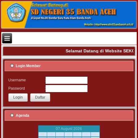
Selamat Datang di Website SEKO
Login Member
:
Username
:
Password
Agenda
07 August 2026
M
S
S
R
K
J
S