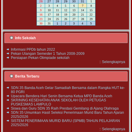
26
27
28
29
30
31
1
2
3
4
5
6
7
8
9
10
11
12
13
14
15
16
17
18
19
20
21
22
23
24
25
26
27
28
29
30
31
1
2
3
4
5
Info Sekolah
Informasi PPDb tahun 2022
Pekan Ulangan Semester 1 Tahun 2008-2009
Persiapan Pekan Olimpiade sekolah
::
Selengkapnya
Berita Terbaru
SDN 35 Banda Aceh Gelar Samadiah Bersama dalam Rangka HUT ke-
80 PGRI
Upacara Bendera Hari Senin Bersama Ketua MPD Banda Aceh
SKRINING KESEHATAN ANAK SEKOLAH OLEH PETUGAS
PUSKESMAS LAMPULO
Siswa dan Guru SDN 35 Raih Prestasi Gemilang di Ajang Olahraga
SDN 35 Umumkan Hasil Seleksi Penerimaan Murid Baru Tahun Ajaran
2025/2026
SISTEM PENERIMAAN MURID BARU (SPMB) TAHUN PELAJARAN
2025/2026
::
Selengkapnya